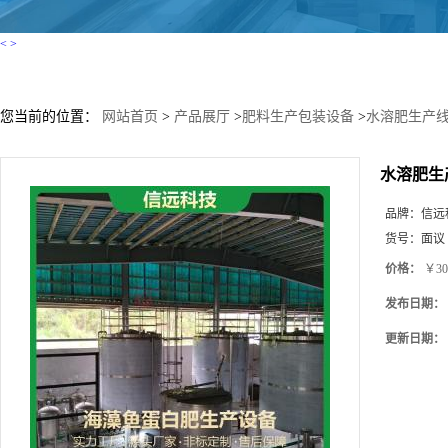
<
>
您当前的位置：
网站首页
>
产品展厅
>
肥料生产包装设备
>
水溶肥生产线
水溶肥生
品牌：
信远
货号：
面议
价格：
￥30
发布日期：
更新日期：