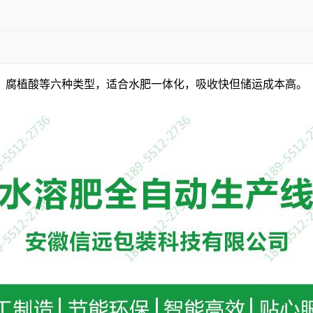
、
腐植酸
等六种类型，适合
水肥一体化
，吸收快但储运成本高。