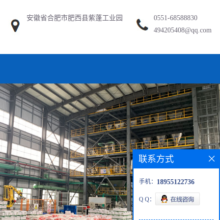
安徽省合肥市肥西县紫蓬工业园
0551-68588830
494205408@qq.com
联系方式
手机：
18955122736
Q Q：