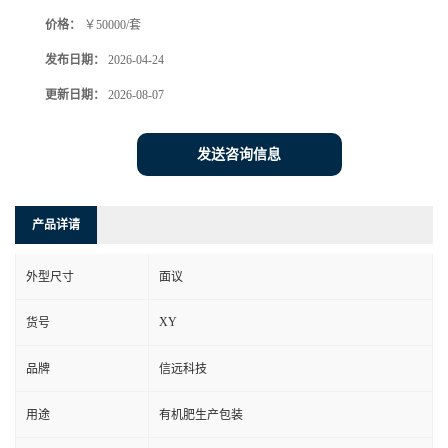
价格：
￥50000/套
发布日期：
2026-04-24
更新日期：
2026-08-07
发送咨询信息
产品详请
外型尺寸
面议
XY
货号
品牌
信远科技
用途
有机肥生产包装