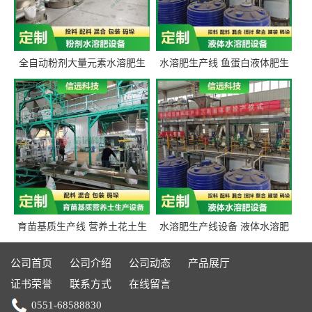
全自动粉剂大量元素水溶肥生
水溶肥生产线 鱼蛋白液体肥生
产设备 信远科技肥料生产设备
产设备 氨基酸液态肥全套设备
源头厂家
育苗基质生产线 营养土花土生
水溶肥生产线设备 液体水溶肥
产线 有机肥生产线设备
生产线 桶装液体水溶肥生产线
设备
公司首页
公司介绍
公司动态
产品展厅
证书荣誉
联系方式
在线留言
0551-68588830