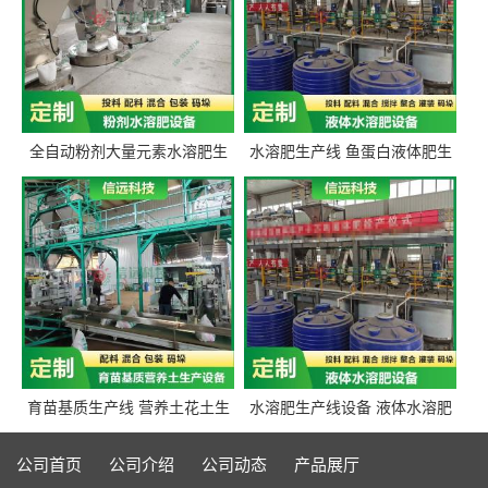
全自动粉剂大量元素水溶肥生
水溶肥生产线 鱼蛋白液体肥生
产设备 信远科技肥料生产设备
产设备 氨基酸液态肥全套设备
源头厂家
育苗基质生产线 营养土花土生
水溶肥生产线设备 液体水溶肥
产线 有机肥生产线设备
生产线 桶装液体水溶肥生产线
设备
公司首页
公司介绍
公司动态
产品展厅