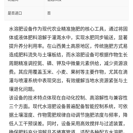
是否进口
否
水溶肥设备作为现代农业精准施肥的核心工具，通过将固
体或液体肥料溶解于灌溉水中，实现水肥同步输送，显著
提升养分利用率。在山西黄土高原地区，传统施肥方式易
造成肥料流失与土壤板结，而水溶肥设备可根据作物生长
周期精准调控氮、磷、钾及中微量元素供给，减少资源浪
费。其应用覆盖玉米、小麦、果树等主要作物，尤其在滴
灌与喷灌系统中表现突出，有效缓解当地水资源紧张与土
壤退化问题。
该设备的技术特点体现在自动化控制、高溶解性与兼容性
三个方面。现代水溶肥设备普遍配备智能控制系统，可依
据土壤湿度、作物需肥规律自动调节施肥浓度与频率，降
低人工干预误差。同时，设备采用高效搅拌与过滤装置，
确保肥料充分溶解且不堵塞管道，适配多种配方水溶肥。