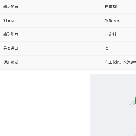
输送物品
固体物料
制造商
安徽信远
输送能力
可定制
是否进口
否
适用领域
化工化肥、水泥建