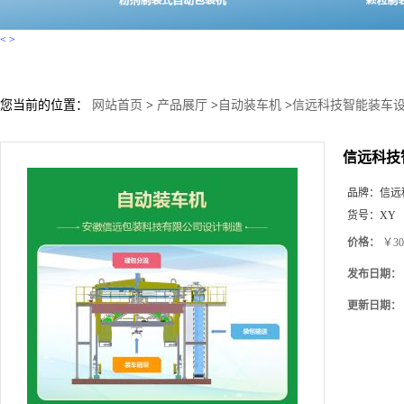
<
>
您当前的位置：
网站首页
>
产品展厅
>
自动装车机
>
信远科技智能装车设
信远科技
品牌：
信远
货号：
XY
价格：
￥30
发布日期：
更新日期：