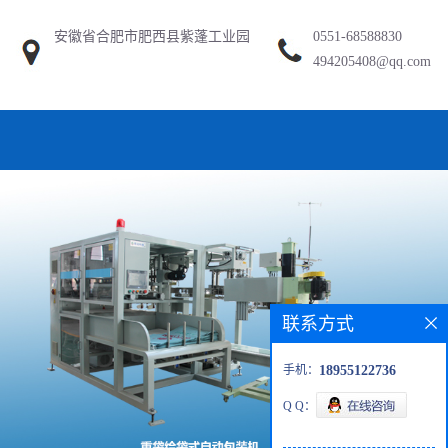
安徽省合肥市肥西县紫蓬工业园
0551-68588830
494205408@qq.com
联系方式
手机：
18955122736
Q Q：