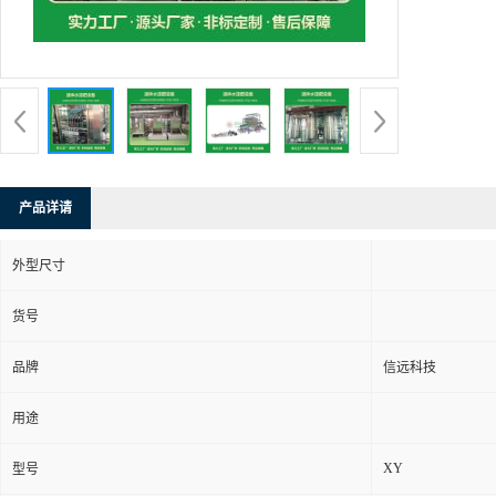
产品详请
外型尺寸
货号
品牌
信远科技
用途
XY
型号