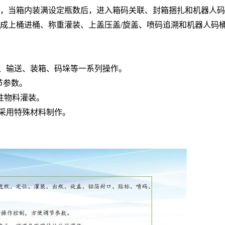
，当箱内装满设定瓶数后，进入箱码关联、封箱捆扎和机器人码箱
成上桶进桶、称重灌装、上盖压盖/旋盖、喷码追溯和机器人码
码、输送、装箱、码垛等一系列操作。
节参数。
性物料灌装。
处采用特殊材料制作。