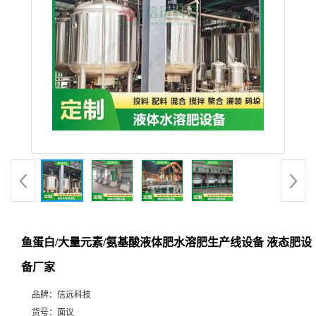
鱼蛋白/大量元素/氨基酸液体肥水溶肥生产线设备 液态肥设
备厂家
品牌：
信远科技
货号：
面议