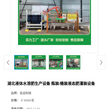
湖北液体水溶肥生产设备 瓶装/桶装液态肥灌装设备
品牌：
信远科技
价格：
￥30000/套