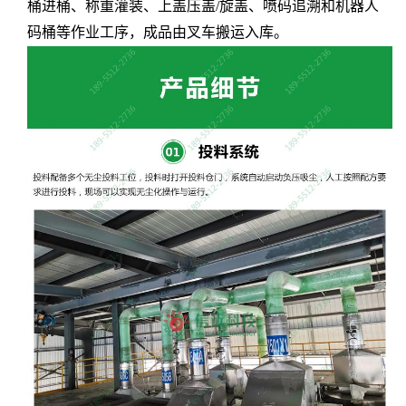
桶
进桶、称重灌装、上盖压盖
/
旋盖、喷码追溯和机器人
码桶等作业工序，成品由
叉车搬运入库。