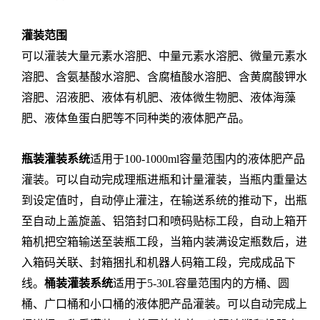
灌装范围
可以灌装大量元素水溶肥、中量元素水溶肥、微量元素水
溶肥、含氨基酸水溶肥、含腐植酸水溶肥、含黄腐酸钾水
溶肥、沼液肥、液体有机肥、液体微生物肥、液体海藻
肥、液体鱼蛋白肥等不同种类的液体肥产品。
瓶装灌装系统
适用于
100-1000ml
容量范围内的液体肥产品
灌装。可以自动完成理瓶进瓶和计量灌装，当瓶内重量达
到设定值时，自动停止灌注，在输送系统的推动下，出瓶
至自动上盖旋盖、铝箔封口和喷码贴标工段，自动上箱开
箱机把空箱输送至装瓶工段，当箱内装满设定瓶数后，进
入箱码关联、封箱捆扎和机器人码箱工段，完成成品下
线。
桶装灌装系统
适用于
5-30L
容量范围内的方桶、圆
桶、广口桶和小口桶的液体肥产品灌装。可以自动完成上