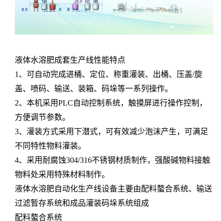
液体水溶肥成套生产线性能特点
1
、可自动完成进桶、定位、称重灌装、出桶、压盖
/
旋
盖、喷码、输送、装箱、码垛等一系列操作。
2
、本机采用
PLC
自动控制系统，触摸屏进行操作控制，
方便调节参数。
3
、灌装方式采用下潜式，可有效减少泡沫产生，可满足
不同特性物料灌装。
4
、采用耐腐蚀
304/316
不锈钢材质制作，强酸碱物料接触
物料处采用特殊材料制作。
液体水溶肥自动化生产线设备主要由配料螯合系统、输送
过滤暂存系统和成品灌装码垛系统组成
配料螯合系统