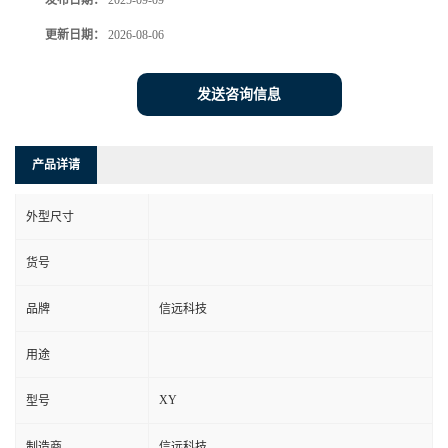
发布日期：
2025-09-09
更新日期：
2026-08-06
发送咨询信息
产品详请
外型尺寸
货号
品牌
信远科技
用途
XY
型号
制造商
信远科技