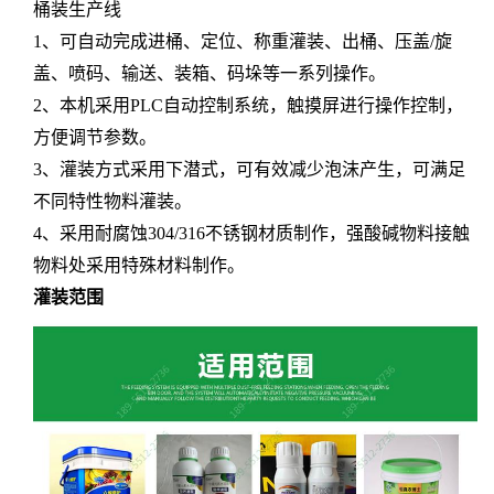
桶装生产线
1
、可自动完成进桶、定位、称重灌装、出桶、压盖
/
旋
盖、喷码、输送、装箱、码垛等一系列操作。
2
、本机采用
PLC
自动控制系统，触摸屏进行操作控制，
方便调节参数。
3
、灌装方式采用下潜式，可有效减少泡沫产生，可满足
不同特性物料灌装。
4
、采用耐腐蚀
304/316
不锈钢材质制作，强酸碱物料接触
物料处采用特殊材料制作。
灌装范围