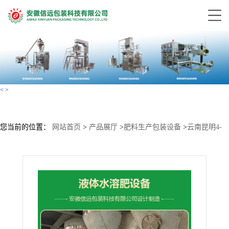
<
>
您当前的位置：
网站首页
>
产品展厅
>
肥料生产包装设备
>
云南昆明4-
30L液体肥生产线