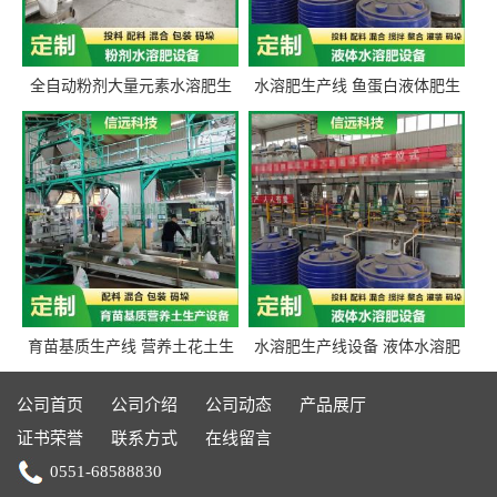
全自动粉剂大量元素水溶肥生
水溶肥生产线 鱼蛋白液体肥生
产设备 信远科技肥料生产设备
产设备 氨基酸液态肥全套设备
源头厂家
育苗基质生产线 营养土花土生
水溶肥生产线设备 液体水溶肥
产线 有机肥生产线设备
生产线 桶装液体水溶肥生产线
设备
公司首页
公司介绍
公司动态
产品展厅
证书荣誉
联系方式
在线留言
0551-68588830