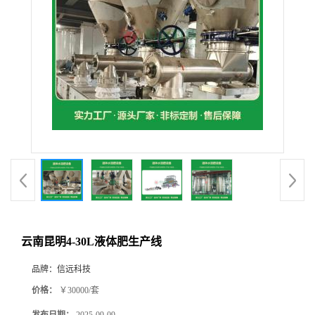
云南昆明4-30L液体肥生产线
品牌：
信远科技
价格：
￥30000/套