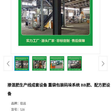
掺混肥生产线成套设备 重袋包装码垛系统 BB肥、配方肥设
备
品牌：
信远
货号：
520