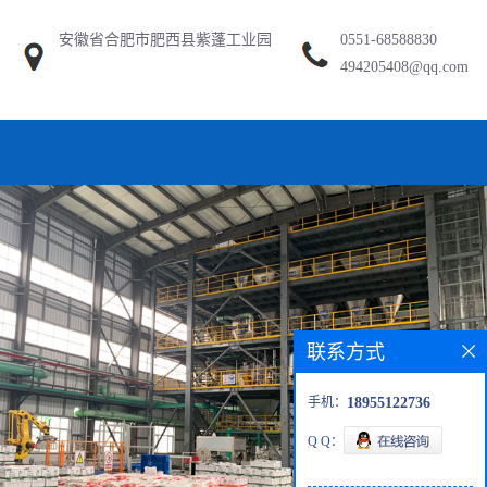
安徽省合肥市肥西县紫蓬工业园
0551-68588830
494205408@qq.com
联系方式
手机：
18955122736
Q Q：