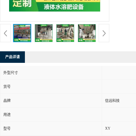
产品详请
外型尺寸
货号
品牌
信远科技
用途
XY
型号