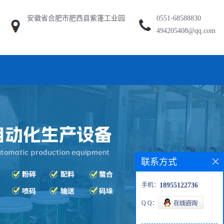
安徽省合肥市肥西县紫蓬工业园
0551-68588830
494205408@qq.com
联系方式
手机：
18955122736
Q Q：