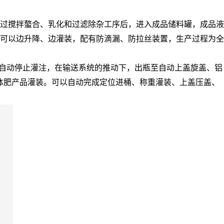
过搅拌螯合、乳化和过滤除杂工序后，进入成品储料罐，成品液
可以边升降、边灌装，配有防滴漏、防拉丝装置，生产过程为全
时，自动停止灌注，在输送系统的推动下，出瓶至自动上盖旋盖、铝
液体肥产品灌装。可以自动完成定位进桶、称重灌装、上盖压盖、