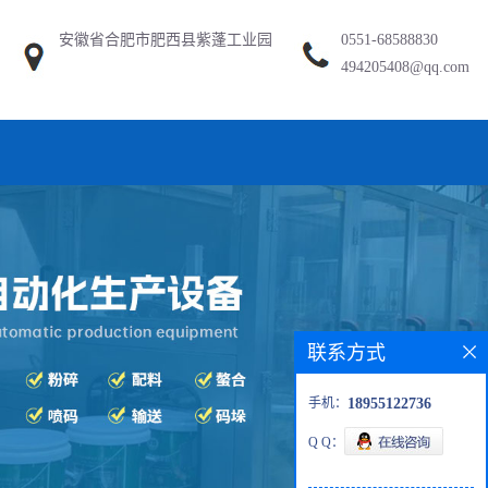
安徽省合肥市肥西县紫蓬工业园
0551-68588830
494205408@qq.com
联系方式
手机：
18955122736
Q Q：