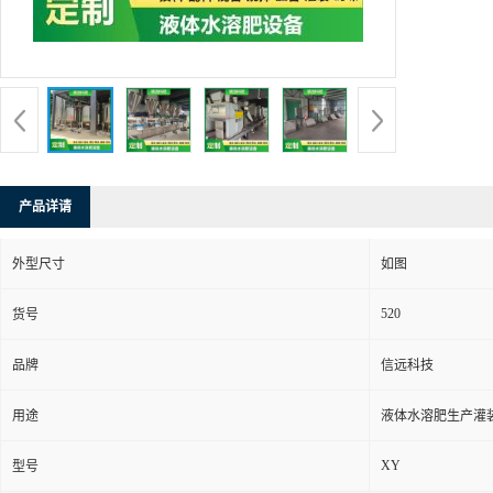
产品详请
外型尺寸
如图
520
货号
品牌
信远科技
用途
液体水溶肥生产灌
XY
型号