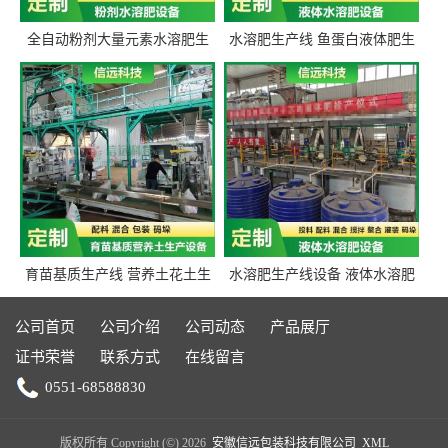
全自动粉剂大量元素水溶肥生
水溶肥生产线 鱼蛋白液体肥生
产设备 信远科技肥料生产设备
产设备 氨基酸液态肥全套设备
源头厂家
育苗基质生产线 营养土花土生
水溶肥生产线设备 液体水溶肥
产线 有机肥生产线设备
生产线 桶装液体水溶肥生产线
设备
公司首页
公司介绍
公司动态
产品展厅
证书荣誉
联系方式
在线留言
0551-68588830
版权所有 Copyright (©) 2026
安徽信远包装科技有限公司
XML