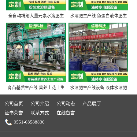
全自动粉剂大量元素水溶肥生
水溶肥生产线 鱼蛋白液体肥生
产设备 信远科技肥料生产设备
产设备 氨基酸液态肥全套设备
源头厂家
育苗基质生产线 营养土花土生
水溶肥生产线设备 液体水溶肥
产线 有机肥生产线设备
生产线 桶装液体水溶肥生产线
设备
公司首页
公司介绍
公司动态
产品展厅
证书荣誉
联系方式
在线留言
0551-68588830