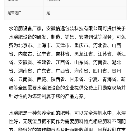
是否进口
是
水溶肥设备厂家
，
安徽信远包装科技有限公司
可提供关于
水溶肥设备
的
研发
、
制造、销售、安装调试
等服务；可免
费为
北京市、上海市、天津市、重庆市
、
河北省
、
山西
省
、
内蒙古
、
辽宁省
、
吉林省
、黑龙江省、江苏省、浙江
省、
安徽省
、福建省、江西省、
山东省
、河南省、湖北
省、湖南省、广东省、广西省、海南省、四川省、贵州
省、
云南省
、
西藏、陕西省、甘肃省、宁夏、青海省、新
疆
等
全国
需要
水溶肥设备
的企业提供免费上门勘察现场并
针对性的为您定制属于您的产品方案。
水溶肥是一种营养全面的肥料，可以完全溶解水中，水溶
性好，无残渣且据不同作为需要肥料特点相应肥料不同配
方，能很好的被作物根系及叶面吸收利用，同样我们在市