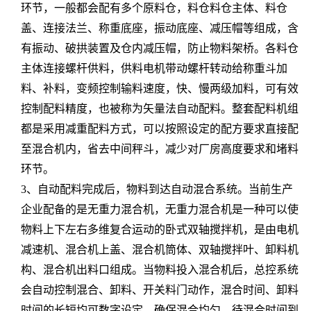
环节，一般都会配有多个原料仓，料仓料仓主体、料仓
盖、连接法兰、称重底座，振动底座、减压帽等组成，含
有振动、破拱装置及仓内减压帽，防止物料架桥。各料仓
主体连接螺杆供料，供料电机带动螺杆转动给称重斗加
料、补料，变频控制输料速度，快、慢两级加料，可有效
控制配料精度，也被称为矢量法自动配料。整套配料机组
都是采用减重配料方式，可以按照设定的配方要求直接配
至混合机内，省去中间秤斗，减少对厂房高度要求和堵料
环节。
3、自动配料完成后，物料到达自动混合系统。当前生产
企业配备的是无重力混合机，无重力混合机是一种可以使
物料上下左右多维复合运动的卧式双轴搅拌机，是由电机
减速机、混合机上盖、混合机筒体、双轴搅拌叶、卸料机
构、混合机出料口组成。当物料投入混合机后，总控系统
会自动控制混合、卸料、开关料门动作，混合时间、卸料
时间的长短均可数字设定，确保混合均匀。待混合时间到