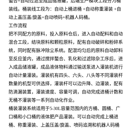
螯合+自动过滤至成品储液罐，后端生产模块工段分为桶
装线。桶装线工段为：自动上桶进桶 +自动称重灌装 +自
动上盖压盖/旋盖+自动喷码+机器人码桶。
工作流程
把不同配方的原料，投入原料仓后，进入自动配料和自动
混合工段，结块原料和颗粒原料，配有自动破碎和粉碎系
统，同时配有脉冲除尘系统。配混均匀后的原料自动卸料
至反应釜内，通过搅拌螯合、乳化和过滤除杂工序后，进
入成品储液罐，成品液体物料通过输送泵进入灌装机进行
自动计量灌装。灌装机有四头、六头、八头等不同灌装杆
数量的机型可供选择，灌装杆可以边升降、边灌装，配有
防滴漏装置，灌装速度、容量可调，自动完成进桶计数和
无桶不灌装等一系列自动化作业。
桶装灌装系统适用于5-30L容量范围内的方桶、圆桶、广
口桶和小口桶的液体肥产品灌装。可以自动完成上桶进
桶、称重灌装、上盖压盖/旋盖、喷码追溯和机器人码桶