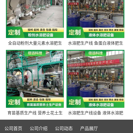
全自动粉剂大量元素水溶肥生
水溶肥生产线 鱼蛋白液体肥生
产设备 信远科技肥料生产设备
产设备 氨基酸液态肥全套设备
源头厂家
育苗基质生产线 营养土花土生
水溶肥生产线设备 液体水溶肥
产线 有机肥生产线设备
生产线 桶装液体水溶肥生产线
设备
公司首页
公司介绍
公司动态
产品展厅