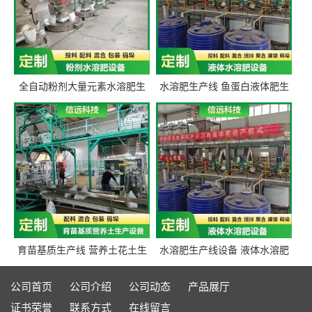
全自动粉剂大量元素水溶肥生
水溶肥生产线 鱼蛋白液体肥生
产设备 信远科技肥料生产设备
产设备 氨基酸液态肥全套设备
源头厂家
育苗基质生产线 营养土花土生
水溶肥生产线设备 液体水溶肥
产线 有机肥生产线设备
生产线 桶装液体水溶肥生产线
设备
公司首页
公司介绍
公司动态
产品展厅
证书荣誉
联系方式
在线留言