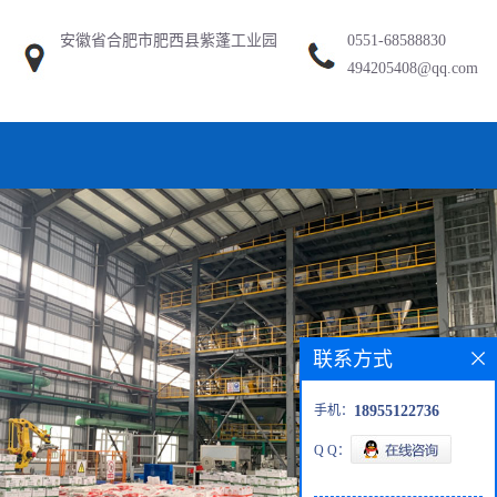
安徽省合肥市肥西县紫蓬工业园
0551-68588830
494205408@qq.com
联系方式
手机：
18955122736
Q Q：