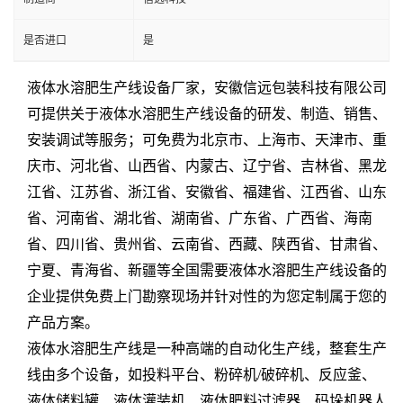
是否进口
是
液体水溶肥生产线设备
厂家
，
安徽信远包装科技有限公司
可提供关于
液体水溶肥生产线设备
的
研发
、
制造、销售、
安装调试
等服务；可免费为
北京市、上海市、天津市、重
庆市、
河北省
、
山西省
、
内蒙古
、
辽宁省
、
吉林省
、黑龙
江省、江苏省、浙江省、
安徽省
、福建省、江西省、
山东
省
、河南省、湖北省、湖南省、广东省、广西省、海南
省、四川省、贵州省、
云南省
、西藏、陕西省、甘肃省、
宁夏、青海省、新疆
等
全国
需要
液体水溶肥生产线设备
的
企业提供免费上门勘察现场并针对性的为您定制属于您的
产品方案。
液体水溶肥生产线是一种
高端的
自动化生产线，整套生产
线由多个设备，如
投料平台、粉碎机/
破碎机、反应釜、
液体储料罐、
液体灌装机、液体肥料过滤器、
码垛机器人