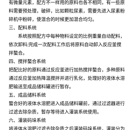
有微量元素，配方不一样用的原料也各不相同，有一些原
料需要预处理，破碎，比如颗粒尿素，需要先进入尿素粉
碎机中粉碎，使混合的时候更加混合均匀。
三
、配料系统
系统按照配方中每种物料设定的比例重量自动配料，
依次卸料
;
完成一次配料工作后将原料自动卸入
反应釜
搅
拌螯合
。
四、搅拌螯合系统
把配比好的原料通过反应釜进行加热搅拌螯合，多种原料
通过反应釜加热降温搅拌并进行乳化，处理好的液体水溶
肥输送至成品储料罐进行暂存。
五、成品储料系统
螯合好的液体水溶肥进入成品储料罐前，通过过滤器进行
过滤去除杂质，暂存等待进入灌装系统使用。
六、灌装码垛系统
将液体水溶肥
过滤去除杂质之后
灌装
码垛系统
，灌装分为