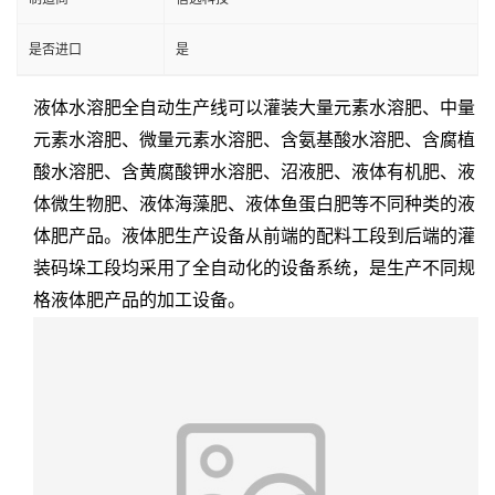
是否进口
是
液体水溶肥全自动生产线
可以灌装大量元素水溶肥、中量
元素水溶肥、微量元素水溶肥、含氨基酸水溶肥、含腐植
酸水溶肥、含黄腐酸钾水溶肥、沼液肥、液体有机肥、液
体微生物肥、液体海藻肥、液体鱼蛋白肥等不同种类的液
体肥产品。液体肥生产设备从前端的配料工段到后端的灌
装码垛工段均采用了全自动化的设备系统，是生产不同规
格液体肥产品的加工设备。