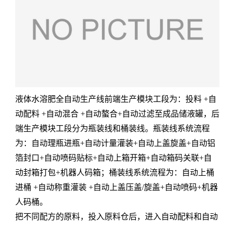
液体水溶肥全自动生产线
前端生产模块工段为：投料 +自
动配料 +自动混合 +自动螯合+自动过滤至成品储液罐，后
端生产模块工段分为瓶装线和桶装线。瓶装线系统流程
为：自动理瓶进瓶+自动计量灌装+自动上盖旋盖+自动铝
箔封口+自动喷码贴标+自动上箱开箱+自动箱码关联+自
动封箱打包+机器人码箱；桶装线系统流程为：自动上桶
进桶 +自动称重灌装 +自动上盖压盖/旋盖+自动喷码+机器
人码桶。
把不同配方的原料，投入原料仓后，进入自动配料和自动