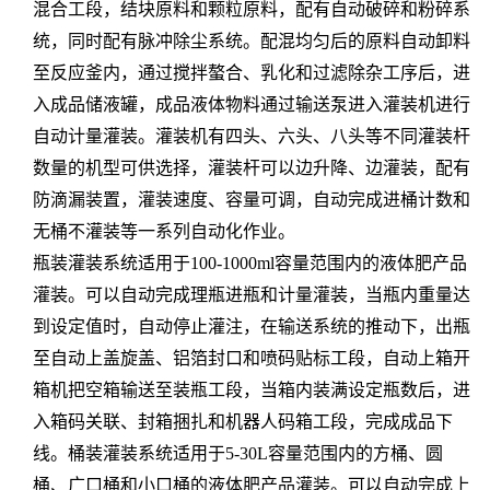
混合工段，结块原料和颗粒原料，配有自动破碎和粉碎系
统，同时配有脉冲除尘系统。配混均匀后的原料自动卸料
至反应釜内，通过搅拌螯合、乳化和过滤除杂工序后，进
入成品储液罐，成品液体物料通过输送泵进入灌装机进行
自动计量灌装。灌装机有四头、六头、八头等不同灌装杆
数量的机型可供选择，灌装杆可以边升降、边灌装，配有
防滴漏装置，灌装速度、容量可调，自动完成进桶计数和
无桶不灌装等一系列自动化作业。
瓶装灌装系统适用于100-1000ml容量范围内的液体肥产品
灌装。可以自动完成理瓶进瓶和计量灌装，当瓶内重量达
到设定值时，自动停止灌注，在输送系统的推动下，出瓶
至自动上盖旋盖、铝箔封口和喷码贴标工段，自动上箱开
箱机把空箱输送至装瓶工段，当箱内装满设定瓶数后，进
入箱码关联、封箱捆扎和机器人码箱工段，完成成品下
线。桶装灌装系统适用于5-30L容量范围内的方桶、圆
桶、广口桶和小口桶的液体肥产品灌装。可以自动完成上