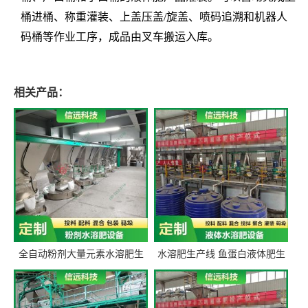
桶进桶、称重灌装、上盖压盖/旋盖、喷码追溯和机器人
码桶等作业工序，成品由叉车搬运入库。
相关产品：
全自动粉剂大量元素水溶肥生
水溶肥生产线 鱼蛋白液体肥生
产设备 信远科技肥料生产设备
产设备 氨基酸液态肥全套设备
源头厂家