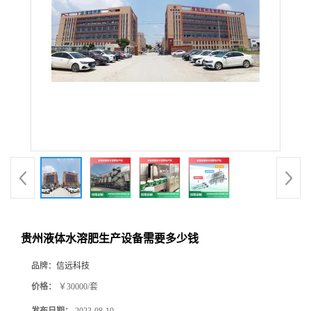
贵州液体水溶肥生产设备需要多少钱
品牌：
信远科技
价格：
￥30000/套