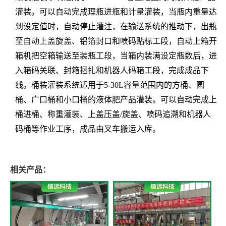
灌装。可以自动完成理瓶进瓶和计量灌装，当瓶内重量达
到设定值时，自动停止灌注，在输送系统的推动下，出瓶
至自动上盖旋盖、铝箔封口和喷码贴标工段，自动上箱开
箱机把空箱输送至装瓶工段，当箱内装满设定瓶数后，进
入箱码关联、封箱捆扎和机器人码箱工段，完成成品下
线。桶装灌装系统适用于5-30L容量范围内的方桶、圆
桶、广口桶和小口桶的液体肥产品灌装。可以自动完成上
桶进桶、称重灌装、上盖压盖/旋盖、喷码追溯和机器人
码桶等作业工序，成品由叉车搬运入库。
相关产品：