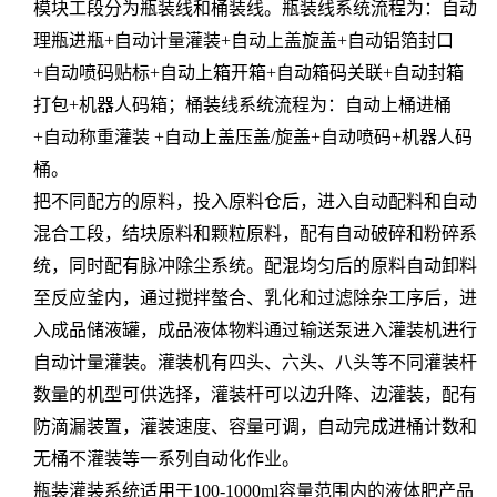
模块工段分为瓶装线和桶装线。瓶装线系统流程为：自动
理瓶进瓶+自动计量灌装+自动上盖旋盖+自动铝箔封口
+自动喷码贴标+自动上箱开箱+自动箱码关联+自动封箱
打包+机器人码箱；桶装线系统流程为：自动上桶进桶
+自动称重灌装 +自动上盖压盖/旋盖+自动喷码+机器人码
桶。
把不同配方的原料，投入原料仓后，进入自动配料和自动
混合工段，结块原料和颗粒原料，配有自动破碎和粉碎系
统，同时配有脉冲除尘系统。配混均匀后的原料自动卸料
至反应釜内，通过搅拌螯合、乳化和过滤除杂工序后，进
入成品储液罐，成品液体物料通过输送泵进入灌装机进行
自动计量灌装。灌装机有四头、六头、八头等不同灌装杆
数量的机型可供选择，灌装杆可以边升降、边灌装，配有
防滴漏装置，灌装速度、容量可调，自动完成进桶计数和
无桶不灌装等一系列自动化作业。
瓶装灌装系统适用于100-1000ml容量范围内的液体肥产品