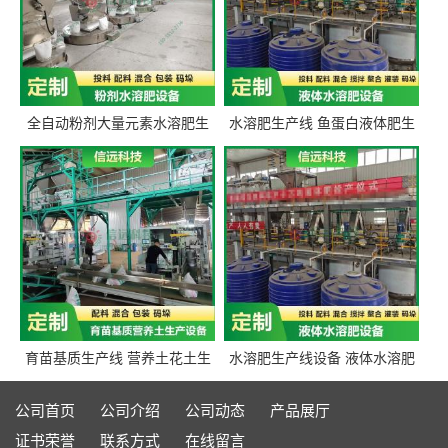
全自动粉剂大量元素水溶肥生
水溶肥生产线 鱼蛋白液体肥生
产设备 信远科技肥料生产设备
产设备 氨基酸液态肥全套设备
源头厂家
育苗基质生产线 营养土花土生
水溶肥生产线设备 液体水溶肥
产线 有机肥生产线设备
生产线 桶装液体水溶肥生产线
设备
公司首页
公司介绍
公司动态
产品展厅
证书荣誉
联系方式
在线留言