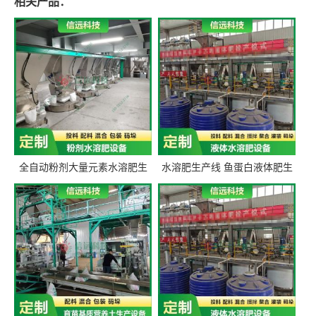
相关产品：
全自动粉剂大量元素水溶肥生
水溶肥生产线 鱼蛋白液体肥生
产设备 信远科技肥料生产设备
产设备 氨基酸液态肥全套设备
源头厂家