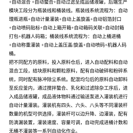
+自动混合 +自动螯合+自动过滤至成品储液罐，后端生产
模块工段分为瓶装线和桶装线。瓶装线系统流程为：自动
理瓶进瓶+自动计量灌装+自动上盖旋盖+自动铝箔封口
+自动喷码贴标+自动上箱开箱+自动箱码关联+自动封箱
打包+机器人码箱；桶装线系统流程为：自动上桶进桶
+自动称重灌装 +自动上盖压盖/旋盖+自动喷码+机器人码
桶。
把不同配方的原料，投入原料仓后，进入自动配料和自动
混合工段，结块原料和颗粒原料，配有自动破碎和粉碎系
统，同时配有脉冲除尘系统。配混均匀后的原料自动卸料
至反应釜内，通过搅拌螯合、乳化和过滤除杂工序后，进
入成品储液罐，成品液体物料通过输送泵进入灌装机进行
自动计量灌装。灌装机有四头、六头、八头等不同灌装杆
数量的机型可供选择，灌装杆可以边升降、边灌装，配有
防滴漏装置，灌装速度、容量可调，自动完成进桶计数和
无桶不灌装等一系列自动化作业。