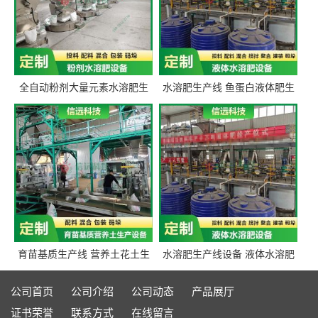
全自动粉剂大量元素水溶肥生
水溶肥生产线 鱼蛋白液体肥生
产设备 信远科技肥料生产设备
产设备 氨基酸液态肥全套设备
源头厂家
育苗基质生产线 营养土花土生
水溶肥生产线设备 液体水溶肥
产线 有机肥生产线设备
生产线 桶装液体水溶肥生产线
设备
公司首页
公司介绍
公司动态
产品展厅
证书荣誉
联系方式
在线留言