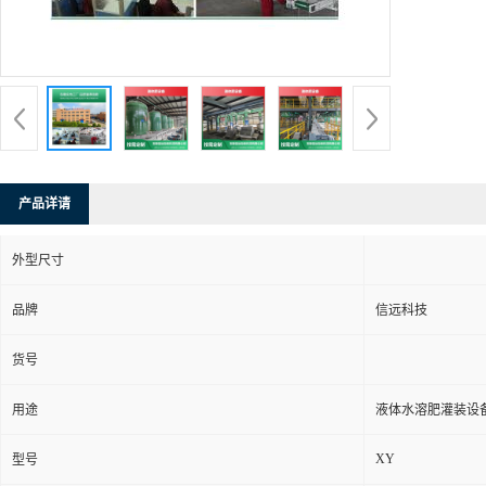
产品详请
外型尺寸
品牌
信远科技
货号
用途
液体水溶肥灌装设
XY
型号