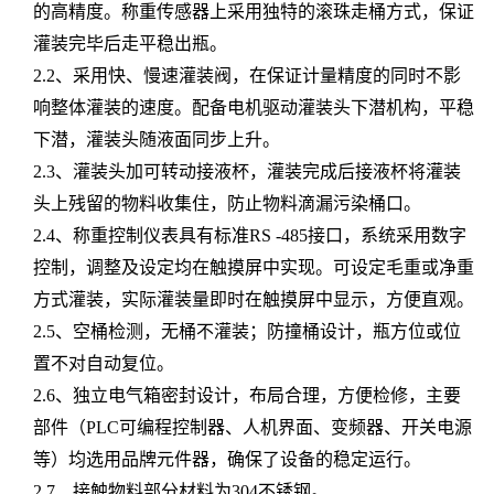
的高精度。称重传感器上采用独特的滚珠走桶方式，保证
灌装完毕后走平稳出瓶。
2.2、采用快、慢速灌装阀，在保证计量精度的同时不影
响整体灌装的速度。配备电机驱动灌装头下潜机构，平稳
下潜，灌装头随液面同步上升。
2.3、灌装头加可转动接液杯，灌装完成后接液杯将灌装
头上残留的物料收集住，防止物料滴漏污染桶口。
2.4、称重控制仪表具有标准RS -485接口，系统采用数字
控制，调整及设定均在触摸屏中实现。可设定毛重或净重
方式灌装，实际灌装量即时在触摸屏中显示，方便直观。
2.5、空桶检测，无桶不灌装；防撞桶设计，瓶方位或位
置不对自动复位。
2.6、独立电气箱密封设计，布局合理，方便检修，主要
部件（PLC可编程控制器、人机界面、变频器、开关电源
等）均选用品牌元件器，确保了设备的稳定运行。
2.7、接触物料部分材料为304不锈钢。