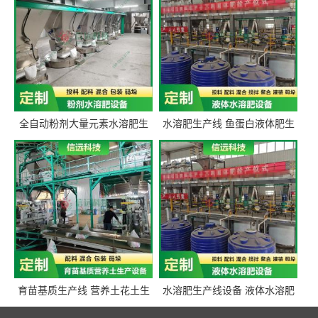
全自动粉剂大量元素水溶肥生
水溶肥生产线 鱼蛋白液体肥生
产设备 信远科技肥料生产设备
产设备 氨基酸液态肥全套设备
源头厂家
育苗基质生产线 营养土花土生
水溶肥生产线设备 液体水溶肥
产线 有机肥生产线设备
生产线 桶装液体水溶肥生产线