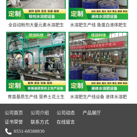
全自动粉剂大量元素水溶肥生
水溶肥生产线 鱼蛋白液体肥生
产设备 信远科技肥料生产设备
产设备 氨基酸液态肥全套设备
源头厂家
育苗基质生产线 营养土花土生
水溶肥生产线设备 液体水溶肥
产线 有机肥生产线设备
生产线 桶装液体水溶肥生产线
设备
公司首页
公司介绍
公司动态
产品展厅
证书荣誉
联系方式
在线留言
0551-68588830