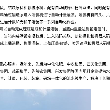
段，结块原料和颗粒原料，配有自动破碎和粉碎系统，同时配有
物料通过输送泵进入灌装机进行自动计量灌装。灌装机有四头、
进桶计数和无桶不灌装等一系列自动化作业。
品灌装。可以自动完成理瓶进瓶和计量灌装，当瓶内重量达到设定值
，当箱内装满设定瓶数后，进入箱码关联、封箱捆扎和机器人码箱
成上桶进桶、称重灌装、上盖压盖/旋盖、喷码追溯和机器人码
贴心服务。近年来，先后为中化化肥、中农集团、云天化集团、
集团、瓮福集团、先益农集团、兴发集团等国内肥料企业提供水
混合、计量、包装、装箱、码垛一体化的流水线生产，解决了长