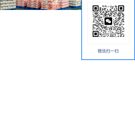
微信扫一扫