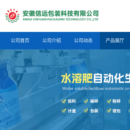
公司首页
公司介绍
公司动态
产品展厅