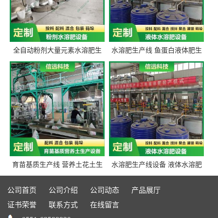
全自动粉剂大量元素水溶肥生
水溶肥生产线 鱼蛋白液体肥生
产设备 信远科技肥料生产设备
产设备 氨基酸液态肥全套设备
源头厂家
育苗基质生产线 营养土花土生
水溶肥生产线设备 液体水溶肥
产线 有机肥生产线设备
生产线 桶装液体水溶肥生产线
设备
公司首页
公司介绍
公司动态
产品展厅
证书荣誉
联系方式
在线留言