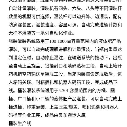
入成品储液罐，成品液体物料通过输送泵进入灌装机进行
自动计量灌装。灌装机有四头、六头、八头等不同灌装杆
数量的机型可供选择，灌装杆可以边升降、边灌装，配有
防滴漏装置，灌装速度、容量可调，自动完成进桶计数和
无桶不灌装等一系列自动化作业。
瓶装灌装系统适用于100-1000ml容量范围内的液体肥产品
灌装。可以自动完成理瓶进瓶和计量灌装，当瓶内重量达
到设定值时，自动停止灌注，在输送系统的推动下，出瓶
至自动上盖旋盖、铝箔封口和喷码贴标工段，自动上箱开
箱机把空箱输送至装瓶工段，当箱内装满设定瓶数后，进
入箱码关联、封箱捆扎和机器人码箱工段，完成成品下
线。桶装灌装系统适用于5-30L容量范围内的方桶、圆
桶、广口桶和小口桶的液体肥产品灌装。可以自动完成上
桶进桶、称重灌装、上盖压盖/旋盖、喷码追溯和机器人
码桶等作业工序，成品由叉车搬运入库。
桶装生产线