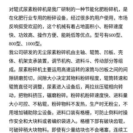
对辊式尿素粉碎机是我厂研制的一种节能化肥粉碎机，是
在化肥行业专用的粉碎设备，经过很多的用户使用，市场
反响挺受欢迎的，这个机械有着占地面积小、粉碎速度
快、功效高、操作方便、能耗低等优点。型号有600型、
800型、1000型。
我公司研发的无尘尿素粉碎机由主轴、辊筒、凹板、壳
体、机架支承装置，调节机构、进料斗、传动部分等组
成。
尿素粉碎机主要运用高速运转的滚筒与凹板之间的间
隙研磨剪切，间隙大小决定其物料粉碎程度，辊筒转速和
辊筒直径可调整，尿素进入设备后，两拉丝压辊相向转
动，把物料挤压，碾磨粉碎。粉碎机粉碎速度快、进料量
大小可控、不粘辊，粉碎物料不发热，生产时无粉尘，不
用增加辅助除尘设备。
进料口装有格栅，可防止倒料时操
作安全和大块料或者编织袋进入。格栅下部有破块齿辊，
可破碎稍大块物料。即使有少量结块也不会堵塞，连续工