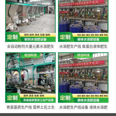
全自动粉剂大量元素水溶肥生
水溶肥生产线 鱼蛋白液体肥生
产设备 信远科技肥料生产设备
产设备 氨基酸液态肥全套设备
源头厂家
育苗基质生产线 营养土花土生
水溶肥生产线设备 液体水溶肥
产线 有机肥生产线设备
生产线 桶装液体水溶肥生产线