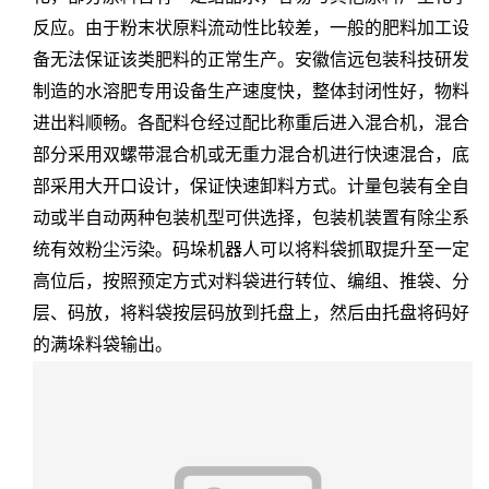
反应。由于
粉末状
原料流动性比较差，一般的肥料加工设
备无法保证
该类肥
料的正常生产。
安徽信远包装科技研发
制造的
水溶肥
专用设备生产速度快，
整体封闭性
好
，物料
进出料
顺畅。
各配料仓经过配比称重后进入混合机，
混合
部分采用双螺带混合
机或无重力混合机进行快速混合
，底
部
采用
大开口设计，保证快速卸料方式。计量
包装有全自
动或半自动两种包装机型可供选择，包装机装置有除尘系
统
有效粉尘污染。
码垛机器人可以将料袋抓取提升至一定
高位后，按照预定方式对料袋进行转位、编组、推袋、分
层、码放，将料袋按层码放到托盘上，然后由托盘将码好
的满垛料袋输出。