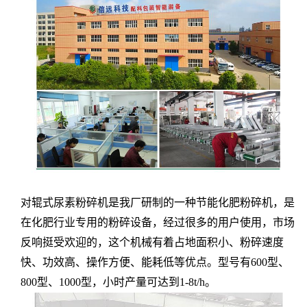
对辊式尿素粉碎机
是我厂研制的一种节能化肥
粉碎
机，是
在化肥行业
专用的粉碎设备
，经过很多的用户使用，
市场
反响挺受欢迎的
，这个机械有着
占地面积小、粉碎速度
快、功效高、操作方便、能耗低等
优点。型号有
600
型
、
800
型、
1000
型
，
小时产量可达到1-8t/h
。