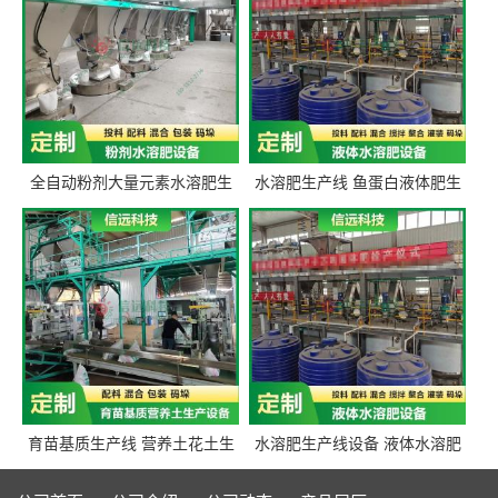
全自动粉剂大量元素水溶肥生
水溶肥生产线 鱼蛋白液体肥生
产设备 信远科技肥料生产设备
产设备 氨基酸液态肥全套设备
源头厂家
育苗基质生产线 营养土花土生
水溶肥生产线设备 液体水溶肥
产线 有机肥生产线设备
生产线 桶装液体水溶肥生产线