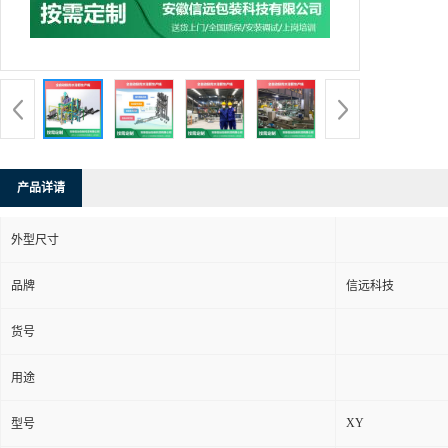
产品详请
外型尺寸
品牌
信远科技
货号
用途
XY
型号