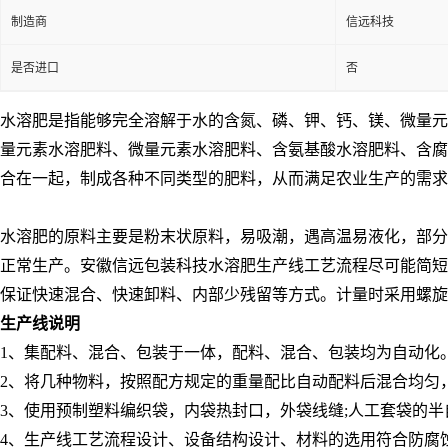
制造商
信远科技
是否进口
否
水溶肥是指能够完全溶解于水的含氮、磷、钾、钙、镁、微量元
量元素水溶肥料、微量元素水溶肥料、含氨基酸水溶肥料、含腐
合在一起，制成各种不同类型的肥料，从而满足农业生产的需求
水溶肥的原料主要是粉末状原料，易吸潮，遇高温易液化，部分
正常生产。
安徽信远包装科技
水溶肥生产线工艺流程尽可能简短
保证快速混合、快速卸料、内部少残留等方式。计量时采用螺旋
生产线说明
1
、
集配料、混合、包装于一体，配料、混合、包装均为自动化
2
、
将几
种物料，按照配方规定的重量配比自动配料后混合均匀
3
、
使用预制塑料编织袋，内袋热封口，外袋线缝
;
人工套袋的半
4
、
生产线工艺流程设计、设备结构设计、材料的选用符合防腐