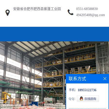
安徽省合肥市肥西县紫蓬工业园
0551-68588830
494205408@qq.com
联系方式
手机：
18955122736
Q Q：