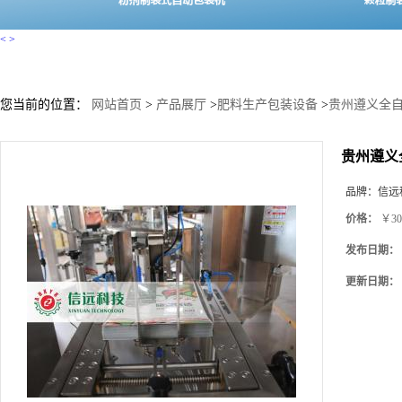
<
>
您当前的位置：
网站首页
>
产品展厅
>
肥料生产包装设备
>
贵州遵义全
贵州遵义
品牌：
信远
价格：
￥30
发布日期：
更新日期：