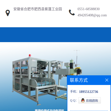
安徽省合肥市肥西县紫蓬工业园
0551-68588830
494205408@qq.com
联系方式
手机：
18955122736
Q Q：