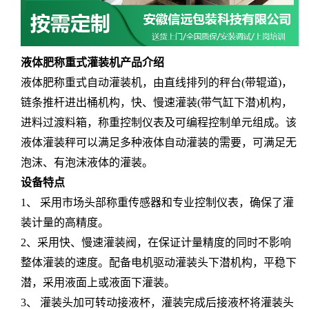
液体肥称重式灌装机产品介绍
液体肥称重式自动灌装机，由直线排列的秤台
(
带辊道
)
，
链条推杆进出
桶
机构，快、慢速灌装
(
带气缸下潜
)
机构，
进料过渡料箱，称重控制仪表及可编程控制单元组成。该
液体灌装秤可以满足多种液体自动灌装的需要，可满足无
泡沫、有泡沫液体的灌装。
设备特点
1
、 采用市场头部称重传感器和专业控制仪表，确保了灌
装计量的高精度。
2
、采用快、慢速灌装阀，在保证计量精度的同时不影响
整体灌装的速度。配备电机驱动灌装头下潜机构，平稳下
潜，采用液面上或液面下灌装。
3
、 灌装头加可转动接液杯，灌装完成后接液杯将灌装头