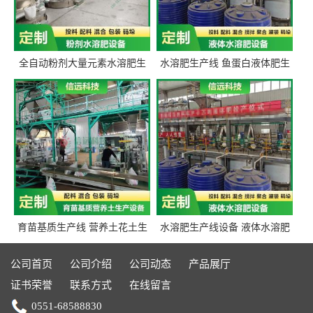
全自动粉剂大量元素水溶肥生
水溶肥生产线 鱼蛋白液体肥生
产设备 信远科技肥料生产设备
产设备 氨基酸液态肥全套设备
源头厂家
育苗基质生产线 营养土花土生
水溶肥生产线设备 液体水溶肥
产线 有机肥生产线设备
生产线 桶装液体水溶肥生产线
设备
公司首页
公司介绍
公司动态
产品展厅
证书荣誉
联系方式
在线留言
0551-68588830