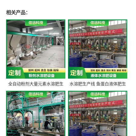
相关产品：
全自动粉剂大量元素水溶肥生
水溶肥生产线 鱼蛋白液体肥生
产设备 信远科技肥料生产设备
产设备 氨基酸液态肥全套设备
源头厂家