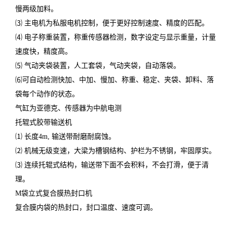
慢两级加料。
⑶ 主电机为私服电机控制，便于更好控制速度、精度的匹配。
⑷ 电子称重装置，称重传感器检测，数字设定与显示重量，计量
速度快，精度高。
⑸ 气动夹袋装置，人工套袋，气动夹袋，自动落袋。
⑹可自动检测快加、中加、慢加、称重、稳定、夹袋、卸料、落
袋每个动作的状态。
气缸为亚德克、传感器为中航电测
托辊式胶带输送机
⑴ 长度4m, 输送带耐磨耐腐蚀。
⑵ 机械无级变速，大梁为槽钢结构、护栏为不锈钢，牢固厚实。
⑶ 连续托辊式结构，输送带下面不会积料，不会打滑，便于清
理。
M袋立式复合膜热封口机
复合膜内袋的热封口，封口温度、速度可调。