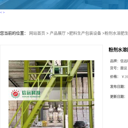
<
>
您当前的位置：
网站首页
>
产品展厅
>
肥料生产包装设备
>
粉剂水溶肥生
粉剂水溶
品牌：
信远
货号：
面议
价格：
￥20
发布日期：
更新日期：