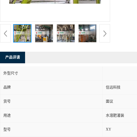
产品详请
外型尺寸
品牌
信远科技
货号
面议
用途
水溶肥灌装
XY
型号