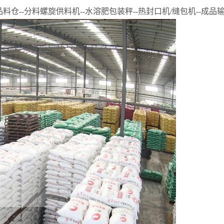
成品料仓--分料螺旋供料机--水溶肥包装秤--热封口机/缝包机--成品