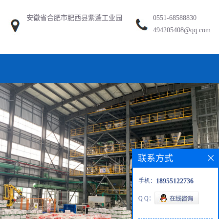
安徽省合肥市肥西县紫蓬工业园
0551-68588830
494205408@qq.com
联系方式
手机：
18955122736
Q Q：