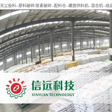
无尘投料
--原料破碎/尿素破碎--配料仓--螺旋供料机--混合机--