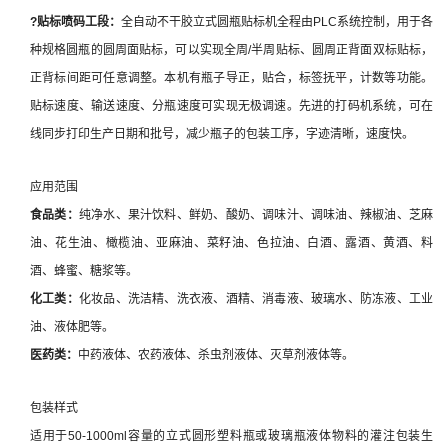
?
贴标喷码
工段：
全自动不干胶立式圆瓶贴标机全程由PLC系统控制，用于各
种规格圆瓶的圆周面贴标，可以实现全周/半周贴标、圆周正背面双标贴标，
正背标间距可任意调整。本机有瓶子导正，贴合，标签抚平，计数等功能。
贴标速度、输送速度、分瓶速度可实现无极调速。先进的打码机系统，可在
线同步打印生产日期和批号，减少瓶子的包装工序，字迹清晰，速度快。
应用范围
食品类：
纯净水、果汁饮料、鲜奶、酸奶、调味汁、调味油、辣椒油、芝麻
油、花生油、橄榄油、亚麻油、菜籽油、色拉油、白酒、露酒、黄酒、料
酒、蜂蜜、糖浆等。
化工类：
化妆品、洗洁精、洗衣液、酒精、消毒液、玻璃水、防冻液、工业
油、液体肥等。
医药类：
中药液体、农药液体、杀虫剂液体、灭草剂液体等。
包装样式
适用于50-1000ml容量的立式圆形塑料瓶或玻璃瓶液体物料的灌注包装生