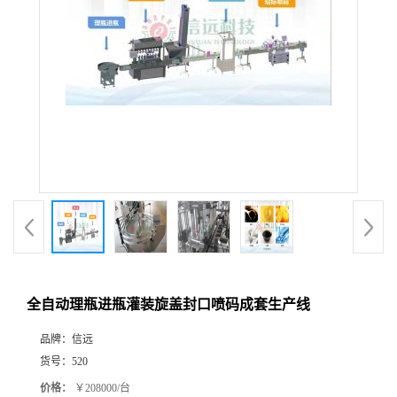
全自动理瓶进瓶灌装旋盖封口喷码成套生产线
品牌：
信远
货号：
520
价格：
￥208000/台