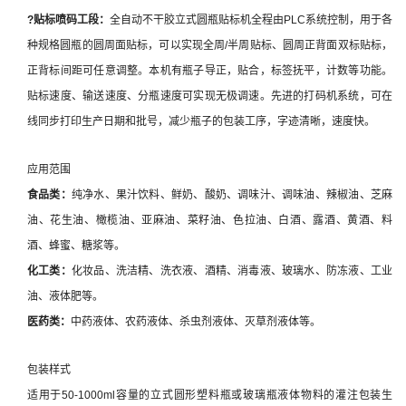
?
贴标喷码
工段：
全自动不干胶立式圆瓶贴标机全程由PLC系统控制，用于各
种规格圆瓶的圆周面贴标，可以实现全周/半周贴标、圆周正背面双标贴标，
正背标间距可任意调整。本机有瓶子导正，贴合，标签抚平，计数等功能。
贴标速度、输送速度、分瓶速度可实现无极调速。先进的打码机系统，可在
线同步打印生产日期和批号，减少瓶子的包装工序，字迹清晰，速度快。
应用范围
食品类：
纯净水、果汁饮料、鲜奶、酸奶、调味汁、调味油、辣椒油、芝麻
油、花生油、橄榄油、亚麻油、菜籽油、色拉油、白酒、露酒、黄酒、料
酒、蜂蜜、糖浆等。
化工类：
化妆品、洗洁精、洗衣液、酒精、消毒液、玻璃水、防冻液、工业
油、液体肥等。
医药类：
中药液体、农药液体、杀虫剂液体、灭草剂液体等。
包装样式
适用于50-1000ml容量的立式圆形塑料瓶或玻璃瓶液体物料的灌注包装生