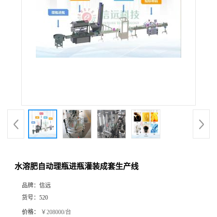
水溶肥自动理瓶进瓶灌装成套生产线
品牌：
信远
货号：
520
价格：
￥208000/台