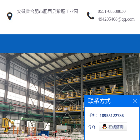
安徽省合肥市肥西县紫蓬工业园
0551-68588830
494205408@qq.com
联系方式
手机：
18955122736
Q Q：