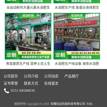
全自动粉剂大量元素水溶肥生
水溶肥生产线 鱼蛋白液体肥生
产设备 信远科技肥料生产设备
产设备 氨基酸液态肥全套设备
源头厂家
育苗基质生产线 营养土花土生
水溶肥生产线设备 液体水溶肥
产线 有机肥生产线设备
生产线 桶装液体水溶肥生产线
设备
公司首页
公司介绍
公司动态
产品展厅
证书荣誉
联系方式
在线留言
0551-68588830
版权所有 Copyright (©) 2026
安徽信远包装科技有限公司
XML