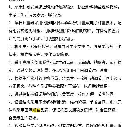
1、采用封闭式螺旋上料系统倾斜输送，防止粉料扬尘溢料撒料，
干净卫生，清洗方便，噪音低。
2、螺杆计量器采用伺服电机驱动容积式计量或电子称量技术，配
有组合式透明料箱，可肉眼观测到料箱内的物料，并备有位置合
理的高度调节手轮，可调整机头高度。
3、机组由PLC程序控制、触摸屏可中英文操作，清楚显示各工作
状态、操作指示等，操作直观简便。
4、采用高精度伺服系统带动主轴运转，无震动、精度高、运行稳
定。通过变频调速装置，在规定范围内自由调节运行速度。
5、根据生产物料的规格重量，袋宽大小一键自动调节，同步调节
八组机夹。各种产品调整参数配方可储存，以备后续使用。
6、通过控制按钮调整各组的卡盘宽度，操作方便，节省时间。
7、设备结构采用不锈钢材料制造，结构紧凑，节省空间，电气元
件均采用国际
知名
品牌，保证机器长期稳定运行，符合医药级、
食品级生产要求。
8、智能型数字式温控系统，温差控制稳定，良好的密封质量，提