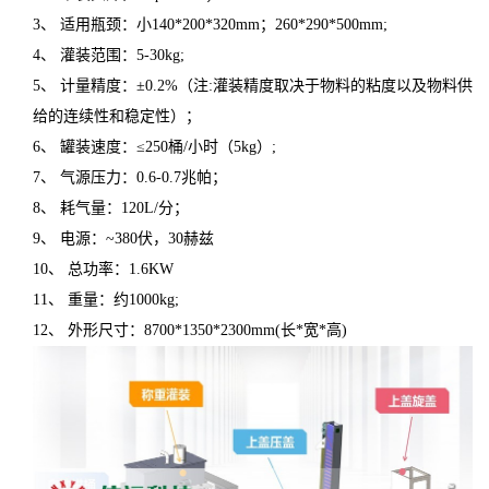
3、 适用瓶颈：小140*200*320mm；260*290*500mm;
4、 灌装范围：5-30kg;
5、 计量精度：±0.2%（注:灌装精度取决于物料的粘度以及物料供
给的连续性和稳定性）；
6、 罐装速度：≤250桶/小时（5kg）;
7、 气源压力：0.6-0.7兆帕；
8、 耗气量：120L/分；
9、 电源：~380伏，30赫兹
10、 总功率：1.6KW
11、 重量：约1000kg;
12、 外形尺寸：8700*1350*2300mm(长*宽*高)