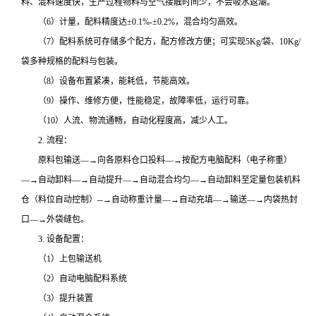
料、混料速度快，生产过程物料与空气接触时间少，不会吸水返潮。
（6）计量，配料精度达±0.1%-±0.2%，混合均匀高效。
（7）配料系统可存储多个配方，配方修改方便；可实现5Kg/袋、10Kg/
袋多种规格的配料与包装。
（8）设备布置紧凑，能耗低，节能高效。
（9）操作、维修方便，性能稳定，故障率低，运行可靠。
（10）人流、物流通畅，自动化程度高，减少人工。
2. 流程：
原料包输送―→向各原料仓口投料―→按配方电脑配料（电子称重）
―→自动卸料―→自动提升―→自动混合均匀―→自动卸料至定量包装机料
仓（料位自动控制）--→自动称重计量―→自动充填―→输送―→内袋热封
口―→外袋缝包。
3. 设备配置：
（1）上包输送机
（2）自动电脑配料系统
（3）提升装置