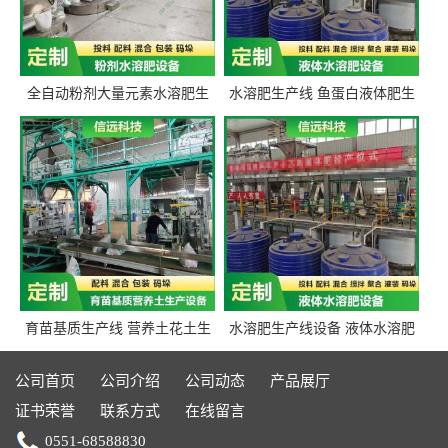
全自动粉剂大量元素水溶肥生
水溶肥生产线 鱼蛋白液体肥生
产设备 信远科技肥料生产设备
产设备 氨基酸液态肥全套设备
源头厂家
育苗基质生产线 营养土花土生
水溶肥生产线设备 液体水溶肥
产线 有机肥生产线设备
生产线 桶装液体水溶肥生产线
设备
公司首页
公司介绍
公司动态
产品展厅
证书荣誉
联系方式
在线留言
0551-68588830