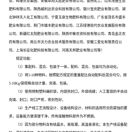
业、辉隆农业集团、安徽阜阳文胜肥业有限公司、鲁西化工、山东茂施生态
肥料有限公司、陕西威利达农业科技有限公司、银川宝庆肥业有限公司、湖
北钟祥天人化工有限公司、宁夏玉泉生物肥料有限公司、广东省茂名市盛丰
肥业有限公司、荆门市雄丰肥业有限公司、江苏绿港现代农业发展股份有限
公司、新疆红太阳肥业有限公司、陕西中衡农资科技有限公司、青岛金正农
药有限公司、商丘市沃力农业技术服务有限公司、安徽三星化有限责任公
司、上海长征化肥科技有限公司、河南天邦肥业有限公司等！
规定功能：
（1）集配料、混合、包装于一体，配料、混合、包装均为自动化。
（2）将3-10种物料，按照配方规定的重量配比自动配料后混合均匀，按
5-10Kg/袋规格自动计量、充填、包装。
（3）使用预制塑料编织袋，内袋热封口，外袋线缝；人工套袋的半自动
充填、封口；封口严密，密封性好。
（4）生产线工艺流程设计、设备结构设计、材料的选用符合防腐蚀的要
求，设备能方便清理干净，所有接触物料部件为不锈钢。
（5）因为部分物料含有结晶水，易吸潮，高温易液化；本生产线设备配