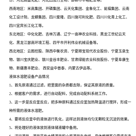
份、河北高盛化肥、河北田加力生物、邯郸市华裕肥业等。
西南地区：米高集团、开磷集团、云天化集团、金象化工、瓮福集团、云南
化工设计院、龙蟒集团、四川爱隆、四川施可利化肥、四川川化青上化工、
四川宜宾长江化工等。
东北地区：中化化肥、吉林万通、辽宁一亩神农业科技、黑龙江世纪云天
化、黑龙江瑟高环境工程、四平市开利伟业机械设备等。
西北地区：云图控股、陕西中衡农资、宁夏顺宝现代农业股份、宁夏玉泉生
物、银川宝庆肥业、银川金谷丰肥业、甘肃绿能农业科技股份、宁夏阜康生
物、新疆惠丰肥业、 西安益中普泰、内蒙古伊品等。
液体水溶肥设备产品情况
1、首先原液通过过滤，把里面的杂质都去除，保证其原液的质量。
2、根据客户的需求，进行自动配料，完成自动配料系统工作。
3、这一步是反应釜反应，把多种原料通过反应釜加热降温进行搅拌，形成一
种所需的液体水溶肥。
4、要将反应釜中的液体进行乳化，这样达到液体均匀无颗粒无沉淀的效果。
5、将处理好的液体放到液体储液罐中备用。