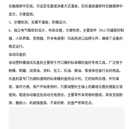
在触摸屏中实现。可设定毛重或净重方式灌装，实际灌装量即时在触摸屏中
显示，方便直观。
5、空桶检测，无桶不灌装；防桶设计。
6、独立电气箱密封设计，布局合理，方便检修，主要部件（PLC可编程控制
器、人机界面、变频器、开关电源等）均选用进口品牌元件，确保了设备的
稳定运行。
自动压盖机
自动塑料桶滚压压盖机主要用于开口桶的标准桶封盖的专用工具。广泛用于
制桶、制罐、润滑油、涂料、化工、石油、粮油、等液体包装行业的用品。
压盖机是专门为国际通用的标准桶封盖而设计的。它的结构合理、外形美
观、操作方便。用户开始使用时，只要调整好主轴上的螺母位置后便能正常
使用。辊道自动输送及自动光电感应。主要零件采用钢材做成，具有坚固耐
用、磨损小、机械强度高、不易折断、封盖严密等优点。