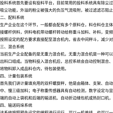
投料系统首先要设有投料平台，目前常用的投料系统具有除尘过
吸尘功能，外溢的粉尘被强大的负压气流吸附，被过滤滤芯阻止
二、配料系统
生产企业在这个环节，一般都会配有多个原料仓，料仓料仓主体
接螺杆供料，供料电机带动螺杆转动给称重斗加料、补料，变频
按照设定的配方要求直接配至混合机内，省去中间秤斗，减少对
三、混合系统
当前生产企业配备的是无重力混合机，无重力混合机是一种可以
出料口组成。当物料投入混合机后，总控系统会自动控制混合、
将物料卸入成品料仓内，待包装使用。
四、计量包装系统
首先我们讲计量填充用的双杆螺旋秤，他是由箱体、支架、自
中、慢三级加料；电子称重传感器具有自动检测，数字设定与显
端的自动上袋机和后端的输送机、自动折边缝包机或热封口机，
四、输送码垛系统
该系统按照预先设定的编程进行运行，可以一机单线，也可以一