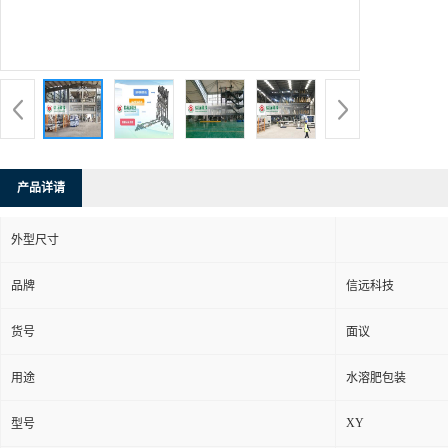
产品详请
外型尺寸
品牌
信远科技
货号
面议
用途
水溶肥包装
XY
型号