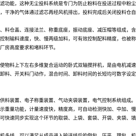
滤功能，这种无尘投料系统是专门为防止粉料在投送过程中粉尘
，干净的气体通过滤芯再经风机排出，投料完成后关闭投料仓自
、料仓盖、连接法兰、称重底座，振动底座、减压帽等组成，含
控制输料速度，快、慢两级加料，可有效控制配料精度，也被称
厂房高度要求和堵料环节。
使物料上下左右多维复合运动的卧式双轴搅拌机，是由电机减速
卸料、开关料门动作，混合时间、卸料时间的长短均可数字设定
动供料装置、电子称重装置、气动夹袋装置，电气控制系统组成
示重量功能，计量速度快，精度高，可自动检测快加、中加、慢
可快速同步实现这个环节的取袋、上袋、套袋、开袋、夹袋、填
机多线，可以满足从成品进入输送线后的倒包、压平、理包、机