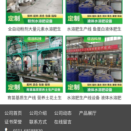
全自动粉剂大量元素水溶肥生
水溶肥生产线 鱼蛋白液体肥生
产设备 信远科技肥料生产设备
产设备 氨基酸液态肥全套设备
源头厂家
育苗基质生产线 营养土花土生
水溶肥生产线设备 液体水溶肥
产线 有机肥生产线设备
生产线 桶装液体水溶肥生产线
设备
公司首页
公司介绍
公司动态
产品展厅
证书荣誉
联系方式
在线留言
0551-68588830