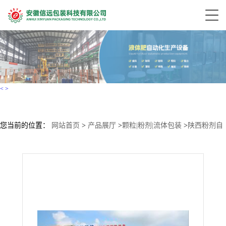
<
>
您当前的位置：
网站首页
>
产品展厅
>
颗粒|粉剂|流体包装
>
陕西粉剂自
动包装机-陕西粉剂包装机-安徽信远包装科技