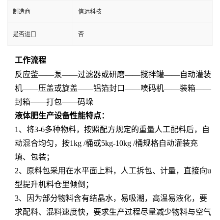
制造商
信远科技
是否进口
否
工作流程
反应釜——泵——过滤器或研磨——搅拌罐——自动灌装
机——压盖或旋盖——铝箔封口——喷码机——装箱——
封箱——打包——码垛
液体肥生产设备性能特点：
1、将3-6多种物料，按照配方规定的重量人工配料后，自
动混合均匀，按1kg /桶或5kg-10kg /桶规格自动灌装充
填、包装；
2、原料包采用在水平面上料，人工拆包、计量，直接向u
型提升机料仓里倾倒；
3、因为部分物料含有结晶水，易吸潮，高温易液化，要
求配料、混料速度快，要求生产过程尽量减少物料与空气