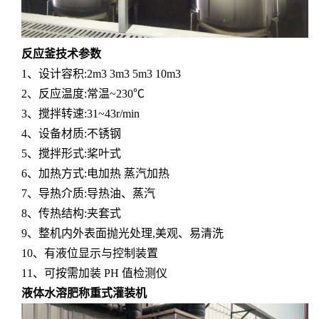
反应釜技术参数
1、设计容积:2m3 3m3 5m3 10m3
2、反应温度:常温~230℃
3、搅拌转速:31~43r/min
4、设备材质:不锈钢
5、搅拌形式:桨叶式
6、加热方式:电加热 蒸汽加热
7、导热介质:导热油、蒸汽
8、传热结构:夹套式
9、整机内外表面抛光处理,美观、易清洗
10、有液位显示与控制装置
11、可按需加装 PH 值检测仪
液体水溶肥
称重式灌装机