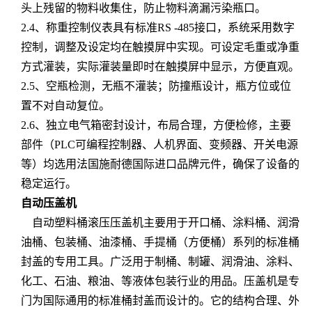
头上残留的物料收集住，防止物料滴漏污染瓶口。
2.4、称重控制仪表具有标准RS -485接口，系统采用数字
控制，调整及设定均在触摸屏中实现。可设定毛重或净重
方式灌装，实际灌装量即时在触摸屏中显示，方便直观。
2.5、空瓶检测，无瓶不灌装；防撞瓶设计，瓶方位或位
置不对自动复位。
2.6、独立电气箱密封设计，布局合理，方便检修，主要
部件（PLC可编程控制器、人机界面、变频器、开关电源
等）均选用法国施耐德国际进口品牌元件，确保了设备的
稳定运行。
自动压盖机
自动塑料桶滚压压盖机主要用于开口桶、涂料桶、润滑
油桶、包装桶、油漆桶、
手提桶（方便桶）系列的标准桶
封盖的专用工具。广泛用于制桶、制罐、润滑
油、涂料、
化工、石油、粮油、等液体包装行业的用品。压盖机是专
门为国际
通用的标准桶封盖而设计的。它的结构合理、外