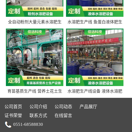
全自动粉剂大量元素水溶肥生
水溶肥生产线 鱼蛋白液体肥生
产设备 信远科技肥料生产设备
产设备 氨基酸液态肥全套设备
源头厂家
育苗基质生产线 营养土花土生
水溶肥生产线设备 液体水溶肥
产线 有机肥生产线设备
生产线 桶装液体水溶肥生产线
设备
公司首页
公司介绍
公司动态
产品展厅
证书荣誉
联系方式
在线留言
0551-68588830