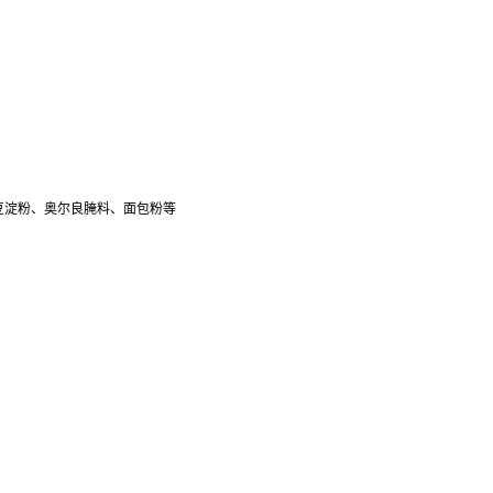
豆淀粉、奥尔良腌料、面包粉等