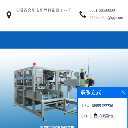
安徽省合肥市肥西县紫蓬工业园
0551-68588830
494205408@qq.com
联系方式
手机：
18955122736
Q Q：