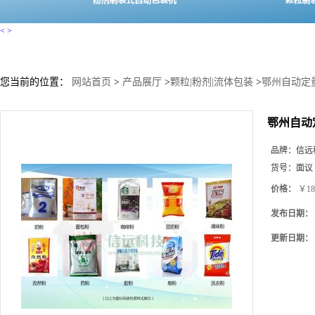
<
>
您当前的位置：
网站首页
>
产品展厅
>
颗粒|粉剂|流体包装
>
鄂州自动定
鄂州自动
品牌：
信远
货号：
面议
价格：
￥18
发布日期：
更新日期：