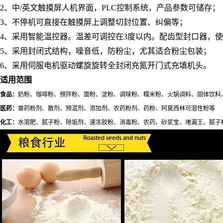
2、中/英文触摸屏人机界面，PLC控制系统，产品参数可储存；
3、不停机可直接在触摸屏上调整切封位置、纠偏等；
4、采用智能温控器。温差可调控在3度以内。配齿型封口器，
5、采用封闭式结构，噪音低，防粉尘，尤其适合粉尘包装；
6、采用伺服电机驱动螺旋旋转全封闭充氮开门式充填机头。
适用范围
食品：
奶粉、咖啡粉、预拌粉、面粉、淀粉、调味粉、糯米粉、火锅调料、固体饮料
医药：
兽药粉剂、散剂、预混剂、添加剂、农药粉剂、药粉、阿莫西林可溶性粉等
化工：
水溶肥、腻子粉、除垢剂、速冻胶粉、消毒粉、农药、砂浆宝、堵漏王、腻子